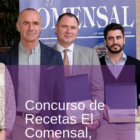
Concurso de
Recetas El
Comensal,